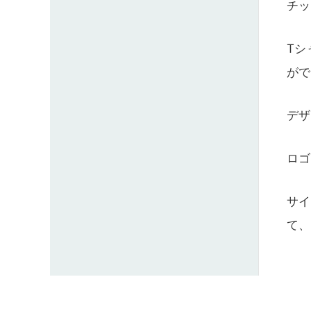
チッ
Tシ
がで
デザ
ロゴ
サイ
て、