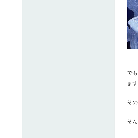
でも
ます
その
そん