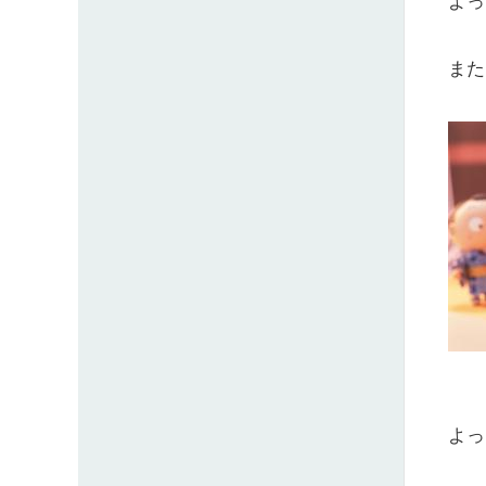
よっ
また
よっ