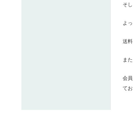
そし
よっ
送料
また
会員
てお