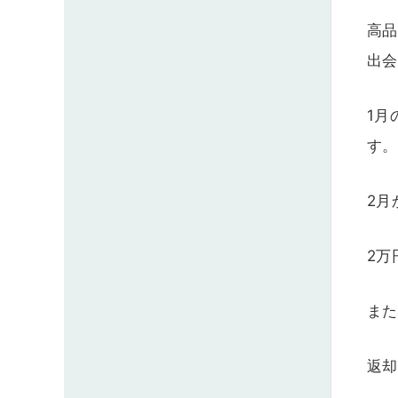
高品
出会
1月
す。
2月
2万
また
返却